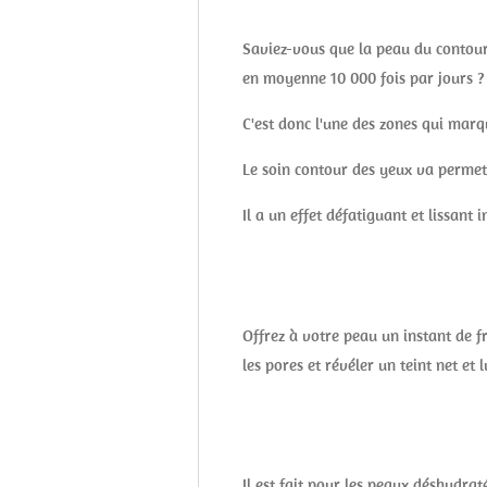
Saviez-vous que la peau du contour d
en moyenne 10 000 fois par jours ?
C'est donc l'une des zones qui marq
Le soin contour des yeux va permett
Il a un effet défatiguant et lissant
Offrez à votre peau un instant de 
les pores et révéler un teint net et
Il est fait pour les peaux déshydrat