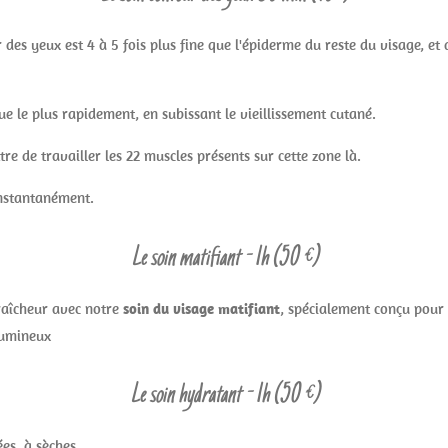
es yeux est 4 à 5 fois plus fine que l'épiderme du reste du visage, et que
ue le plus rapidement, en subissant le vieillissement cutané.
re de travailler les 22 muscles présents sur cette zone là.
 instantanément.
Le soin matifiant - 1h (50 €)
fraîcheur avec notre
soin du visage matifiant
, spécialement conçu pour 
 lumineux
Le soin hydratant - 1h (50 €)
ées, à sèches.